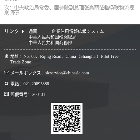
次：中央政治局常委、国务院副总理张高丽莅临畅联物流视
察调研
リンク
通関
企業信用情報広報システム
中華人民共和国税関総局
中華人民共和国商務部
地址：No. 68、Rijing Road、China（Shanghai）Pilot Free
Trade Zone
メールボックス：slcservice@chinaslc.com
電話：021-20895888
郵便番号：200131