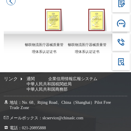
畅联物流医疗器械质量管
畅联物流医疗器械质量管
理体系认证证书
理体系认证证书
リンク
通関
企業信用情報広報システム
中華人民共和国税関総局
中華人民共和国商務部
地址：No. 68、Rijing Road、China（Shanghai）Pilot Free
Trade Zone
メールボックス：slcservice@chinaslc.com
電話：021-20895888