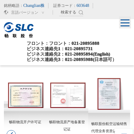
銘柄略語：
Changlian株
証券コード：
603648
言語バージョン
フロント：フロント：021-20895888
ビジネス連絡先1：021-20895731
ビジネス連絡先2：021-20895894(English)
ビジネス連絡先3：021-20895988(日本語可）
現在位置：
>
>
ホームページ
会社情報
名誉
畅联物流开户许可证
畅联物流原产地备案登
畅联股份航空运输销售
记证
代理业务资质认可证书