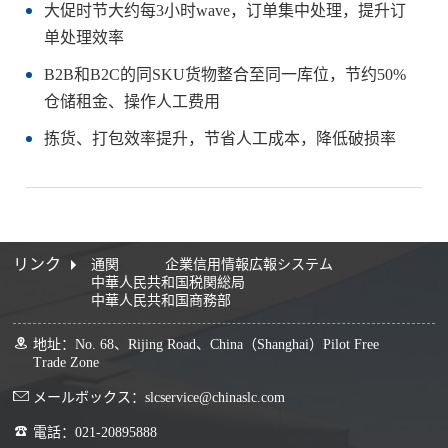
大促时节大约每3小时wave，订单集中处理，提升订
单处理效率
B2B和B2C的同SKU货物整合至同一库位，节约50%
仓储租金、操作人工费用
拣货、打包效率提升，节省人工成本，降低破损率
リンク
通関
企業信用情報広報システム
中華人民共和国税関総局
中華人民共和国商務部
地址：No. 68、Rijing Road、China（Shanghai）Pilot Free
Trade Zone
メールボックス：slcservice@chinaslc.com
電話：021-20895888