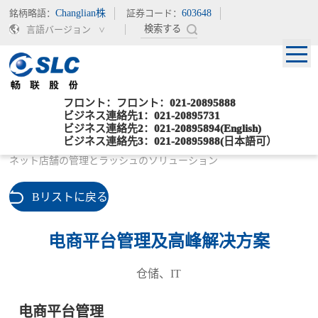
銘柄略語：
Changlian株
証券コード：
603648
言語バージョン
フロント：フロント：021-20895888
ビジネス連絡先1：021-20895731
ビジネス連絡先2：021-20895894(English)
ビジネス連絡先3：021-20895988(日本語可）
現在位置：
>
>
ホームページ
得意業務
ネット店舗の管理とラッシュのソリューション
Bリストに戻る
电商平台管理及高峰解决方案
仓储、IT
电商平台管理