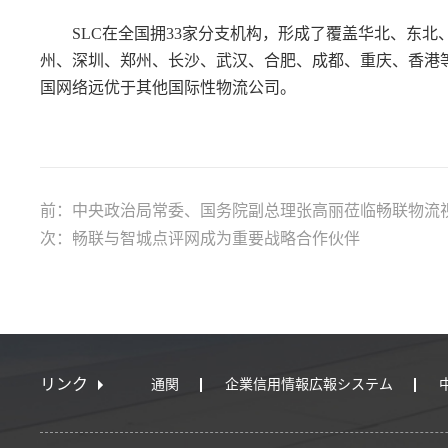
SLC在全国拥33家分支机构，形成了覆盖华北、东北
州、深圳、郑州、长沙、武汉、合肥、成都、重庆、香港
国网络远优于其他国际性物流公司。
前：中央政治局常委、国务院副总理张高丽莅临畅联物流
次：畅联与智城点评网成为重要战略合作伙伴
リンク
通関
企業信用情報広報システム