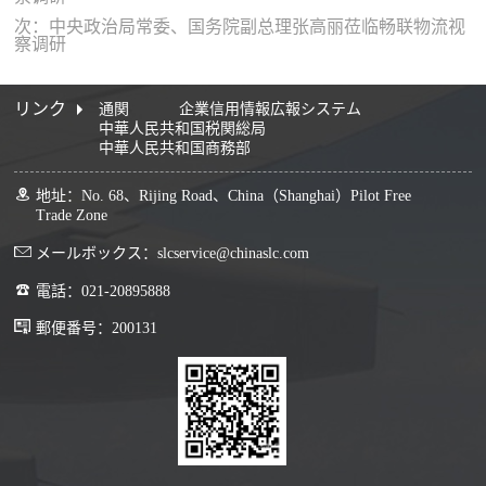
次：中央政治局常委、国务院副总理张高丽莅临畅联物流视
察调研
リンク
通関
企業信用情報広報システム
中華人民共和国税関総局
中華人民共和国商務部
地址：No. 68、Rijing Road、China（Shanghai）Pilot Free
Trade Zone
メールボックス：slcservice@chinaslc.com
電話：021-20895888
郵便番号：200131