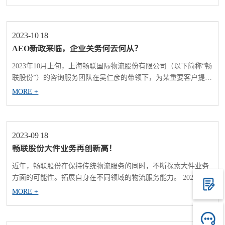
局、国家濒管办上海办事处、外高桥保税区海关、浦东机场海关
空港办、外高桥保税区海关缉私分局、保税区税务局、综合保税
区公安处、市...
2023-10
18
AEO新政来临，企业关务何去何从？
2023年10月上旬，上海畅联国际物流股份有限公司（以下简称“畅
联股份”）的咨询服务团队在吴仁彦的带领下，为某重要客户提供
海关进出口合规培训服务。 会上，畅联股份的团队为客户介绍了
MORE +
目前海关在进出口货物的通关监管模式，让客户了解到如今的口
岸通关大背景。就2023年127号公告最新主动披露政...
2023-09
18
畅联股份大件业务再创新高！
近年，畅联股份在保持传统物流服务的同时，不断探索大件业务
方面的可能性。拓展自身在不同领域的物流服务能力。 2023年8
月，畅联股份为重庆某知名能源变压器公司承接大件运输业务。
MORE +
此业务需从重庆市驳船运输至上海龙吴港区，再转大件船只直装
运输至阿布扎比港。 此次的货物为两套变压器，最大单...