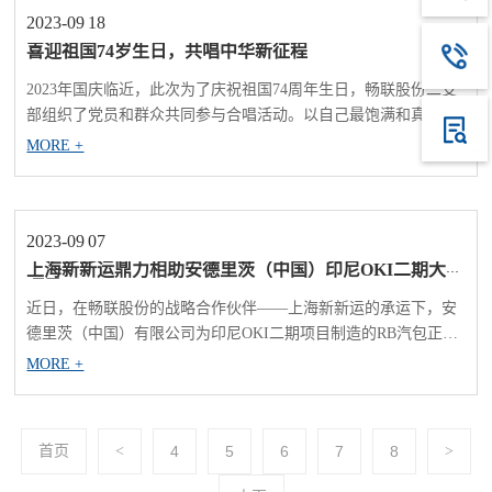
2023-09
18
喜迎祖国74岁生日，共唱中华新征程
2023年国庆临近，此次为了庆祝祖国74周年生日，畅联股份二支
部组织了党员和群众共同参与合唱活动。以自己最饱满和真挚的
歌声，向祖国的74周年献礼。 畅联股份坚决拥护中国共产党的领
MORE +
导，不忘革命前辈艰苦奋斗的岁月，如今虽然不似战火纷飞的年
代，革命前辈的意志却依然可以指引我们在市场经济中开拓进
取。前辈为我们开创了和...
2023-09
07
上海新新运鼎力相助安德里茨（中国）印尼OKI二期大件
项目
近日，在畅联股份的战略合作伙伴——上海新新运的承运下，安
德里茨（中国）有限公司为印尼OKI二期项目制造的RB汽包正式
成功发运。该汽包刷新全球最大碱回收炉汽包记录，全长35米、
MORE +
宽3.6米、高4.02米、总重406吨（含支座）。 本次发运的运输难
度极大。对于车辆的稳定性和安全性要求极高。为了保证装备
的...
首页
<
4
5
6
7
8
>