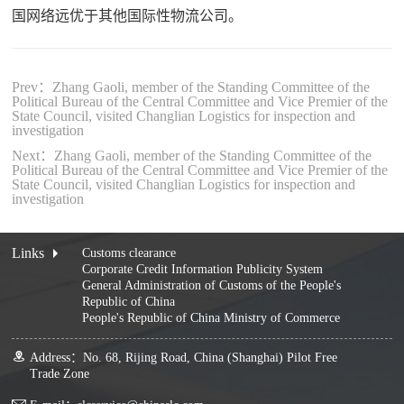
国网络远优于其他国际性物流公司。
Prev：Zhang Gaoli, member of the Standing Committee of the
Political Bureau of the Central Committee and Vice Premier of the
State Council, visited Changlian Logistics for inspection and
investigation
Next：Zhang Gaoli, member of the Standing Committee of the
Political Bureau of the Central Committee and Vice Premier of the
State Council, visited Changlian Logistics for inspection and
investigation
Links
Customs clearance
Corporate Credit Information Publicity System
General Administration of Customs of the People's
Republic of China
People's Republic of China Ministry of Commerce
Address：No. 68, Rijing Road, China (Shanghai) Pilot Free
Trade Zone