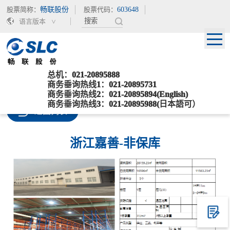
股票简称：
畅联股份
股票代码：
603648
语言版本
总机：021-20895888
当前位置：
>
>
>
>
首页
服务行业
数智化仓储管理
网络布局
商务垂询热线1：021-20895731
>
其他
浙江嘉善-非保库
商务垂询热线2：021-20895894(English)
商务垂询热线3：021-20895988(日本語可）
返回列表
浙江嘉善-非保库